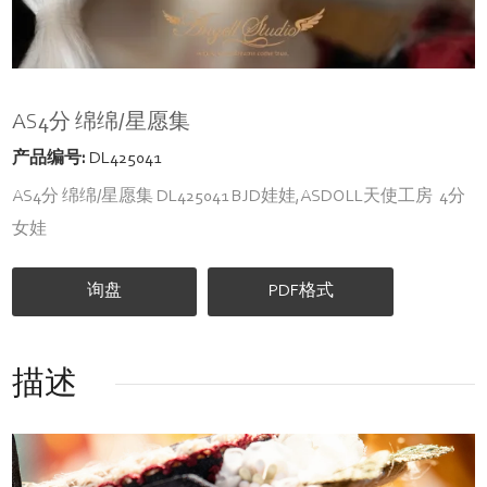
AS4分 绵绵/星愿集
产品编号:
DL425041
AS4分 绵绵/星愿集 DL425041 BJD娃娃,ASDOLL天使工房 4分
女娃
询盘
PDF格式
描述