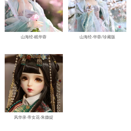
山海经-眠华蓉
山海经-华蓉/珍藏版
风华录-帝女花-朱媺娖