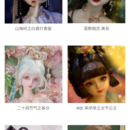
山海经之白鹿行青版
晨辉精灵-奥菲
二十四节气之春分
58女 风华录之太平公主