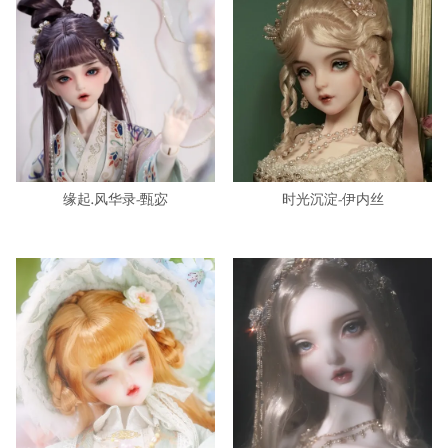
缘起.风华录-甄宓
时光沉淀-伊内丝