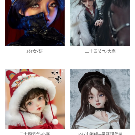
3分女/妍
二十四节气-大寒
二十四节气-小寒
3分/山海经—灵泽现代装