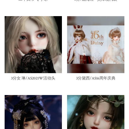
3分女 琳/AS2021W活动头
3分黛西/AS16周年庆典