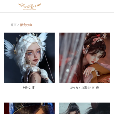
首页
限定收藏
>
3分女-昕
3分女/山海经-司香