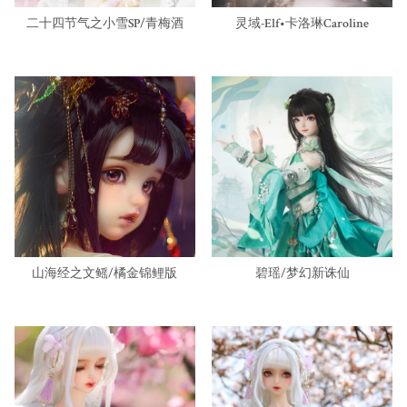
二十四节气之小雪SP/青梅酒
灵域-Elf•卡洛琳Caroline
山海经之文鳐/橘金锦鲤版
碧瑶/梦幻新诛仙