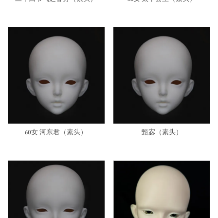
60女 河东君（素头）
甄宓（素头）