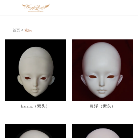
首页
素头
>
karina（素头）
灵泽（素头）