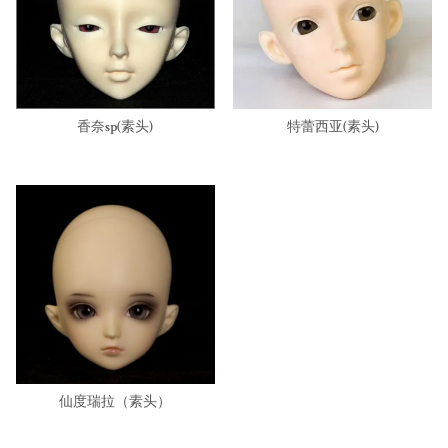
香奈sp(素头)
特蕾西亚(素头)
仙度瑞拉（素头）