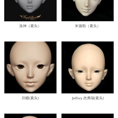
洛神（素头）
米迦勒（素头）
归蝶(素头)
Jeffrey 杰弗瑞(素头)