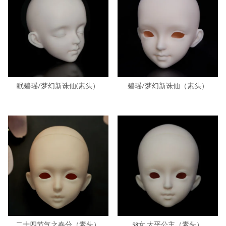
眠碧瑶/梦幻新诛仙(素头）
碧瑶/梦幻新诛仙（素头）
二十四节气之春分（素头）
58女 太平公主（素头）